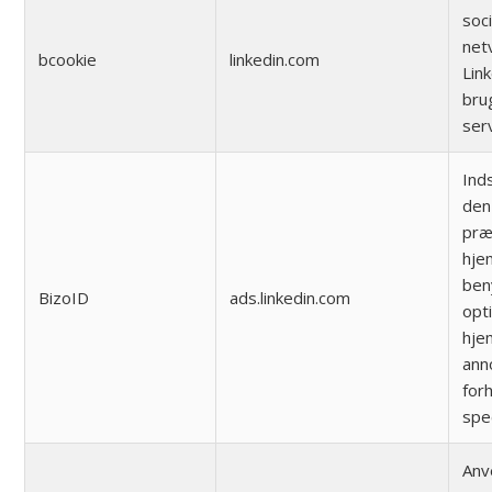
soc
net
bcookie
linkedin.com
Link
bru
ser
Ind
den
præ
hje
beny
BizoID
ads.linkedin.com
opt
hje
ann
forh
spe
Anv