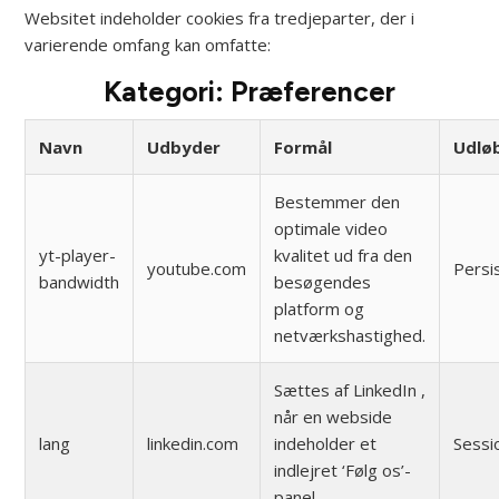
Websitet indeholder cookies fra tredjeparter, der i
varierende omfang kan omfatte:
Kategori: Præferencer
Navn
Udbyder
Formål
Udlø
Bestemmer den
optimale video
yt-player-
kvalitet ud fra den
youtube.com
Persi
bandwidth
besøgendes
platform og
netværkshastighed.
Sættes af LinkedIn ,
når en webside
lang
linkedin.com
indeholder et
Sessi
indlejret ‘Følg os’-
panel.