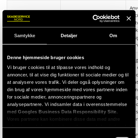
Anv
soc
net
lidc
linkedin.com
Link
Samtykke
Detaljer
Om
bru
ser
Denne hjemmeside bruger cookies
Reg
ID,
Vi bruger cookies til at tilpasse vores indhold og
Goog
annoncer, til at vise dig funktioner til sociale medier og til
sta
at analysere vores trafik. Vi deler også oplysninger om
PREF
youtube.com
den
din brug af vores hjemmeside med vores partnere inden
bru
for sociale medier, annonceringspartnere og
vid
analysepartnere. Vi indsamler data i overensstemmelse
fors
med
Googles Business Data Responsibility Site
.
hje
Vores partnere kan kombinere disse data med andre
oplysninger, du har givet dem, eller som de har indsamlet
Anv
fra din brug af deres tjenester.
Samtykkevalg