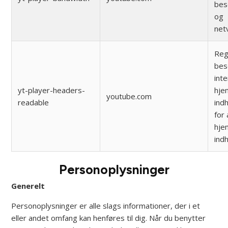
bes
og
net
Reg
bes
int
yt-player-headers-
hje
youtube.com
readable
ind
for
hje
indh
Personoplysninger
Generelt
Personoplysninger er alle slags informationer, der i et
eller andet omfang kan henføres til dig. Når du benytter