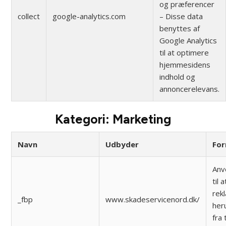
og præferencer
collect
google-analytics.com
– Disse data
benyttes af
Google Analytics
til at optimere
hjemmesidens
indhold og
annoncerelevans.
Kategori: Marketing
Navn
Udbyder
For
Anv
til 
rek
_fbp
www.skadeservicenord.dk/
her
fra