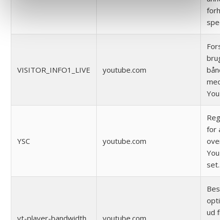
forh
spe
For
bru
VISITOR_INFO1_LIVE
youtube.com
bån
med
You
Reg
for 
YSC
youtube.com
ove
You
set.
Bes
opt
ud 
yt-player-bandwidth
youtube.com