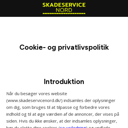
Spring til hovedindhold
Spring til sidefod
Cookie- og privatlivspolitik
Introduktion
Når du besøger vores website
(www.skadeservicenord.dk/) indsamles der oplysninger
om dig, som bruges til at tilpasse og forbedre vores
indhold og til at øge værdien af de annoncer, der vises på
siden. Hvis du ikke ønsker, at der indsamles oplysninger,
bør du slette dine cookies (
se vejledning
) og undlade