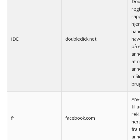
Doub
reg
rap
hje
han
IDE
doubleclick.net
have
på 
ann
at 
ann
mål
bru
Anv
til 
rek
fr
facebook.com
her
fra
ann