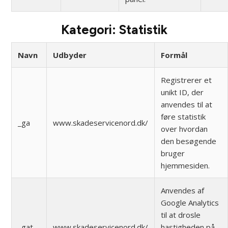
Kategori: Statistik
Navn
Udbyder
Formål
Registrerer et
unikt ID, der
anvendes til at
føre statistik
_ga
www.skadeservicenord.dk/
over hvordan
den besøgende
bruger
hjemmesiden.
Anvendes af
Google Analytics
til at drosle
_gat
www.skadeservicenord.dk/
hastigheden på