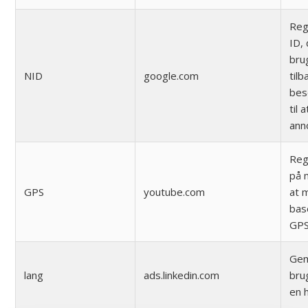
Reg
ID, 
bru
NID
google.com
til
bes
til 
ann
Reg
på 
GPS
youtube.com
at 
bas
GPS
Gem
lang
ads.linkedin.com
bru
en 