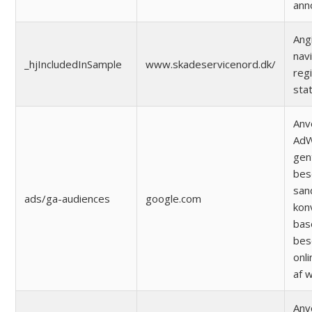
ann
Ang
nav
_hjIncludedInSample
www.skadeservicenord.dk/
reg
stat
Anv
AdW
gen
bes
sand
ads/ga-audiences
google.com
kon
bas
bes
onl
af 
Anv