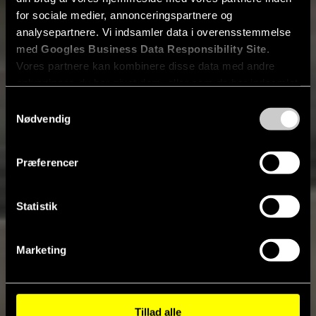
for sociale medier, annonceringspartnere og
analysepartnere. Vi indsamler data i overensstemmelse
med
Googles Business Data Responsibility Site
.
Vores partnere kan kombinere disse data med andre
oplysninger, du har givet dem, eller som de har indsamlet
fra din brug af deres tjenester.
Samtykkevalg
Nødvendig
Se Cookie & Privatlivspolitik
her
Præferencer
Statistik
Marketing
Fjern
Tillad alle