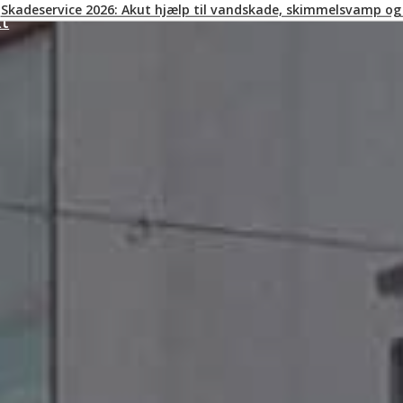
Skadeservice 2026: Akut hjælp til vandskade, skimmelsvamp og
kt