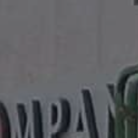
Få e
Vi ven