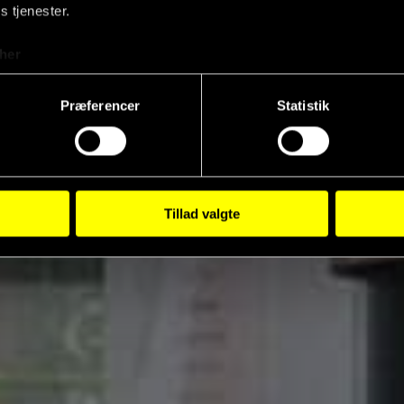
s tjenester.
her
Fjer
Præferencer
Statistik
Tillad valgte