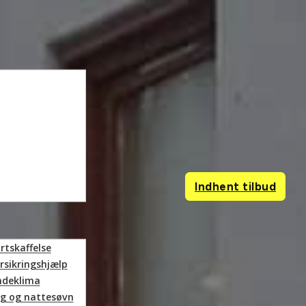
Indhent tilbud
rtskaffelse
rsikringshjælp
indeklima
lig og nattesøvn