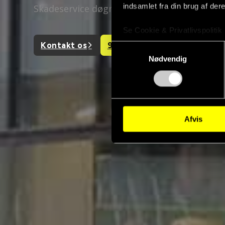
indsamlet fra din brug af dere
Skadeservice døgnet rundt
Se Cookie & Privatlivspolitik
Kontakt os
93 807 808
Samtykkevalg
Nødvendig
Afvis