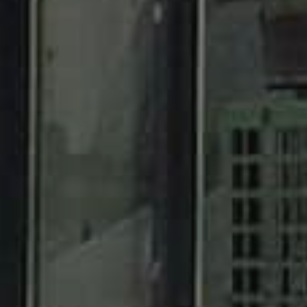
filer (max 5)
nd