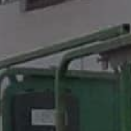
t tilbud
der tilbage hurtigst muligt.